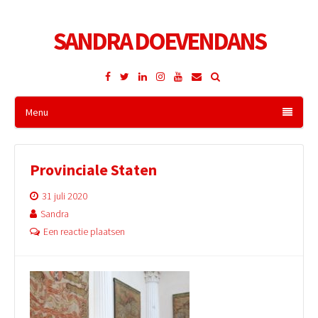
SANDRA DOEVENDANS
Facebook
Twitter
LinkedIn
Instagram
YouTube
E-
mailadres
Menu
Provinciale Staten
31 juli 2020
Sandra
Een reactie plaatsen