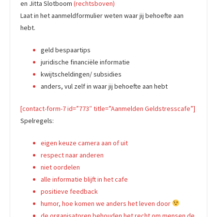
en Jitta Slotboom
(rechtsboven)
Laat in het aanmeldformulier weten waar jij behoefte aan
hebt.
geld bespaartips
juridische financiële informatie
kwijtscheldingen/ subsidies
anders, vul zelf in waar jij behoefte aan hebt
[contact-form-7 id=”773″ title=”Aanmelden Geldstresscafe”]
Spelregels:
eigen keuze camera aan of uit
respect naar anderen
niet oordelen
alle informatie blijft in het cafe
positieve feedback
humor, hoe komen we anders het leven door
de organisatoren behouden het recht om mensen de