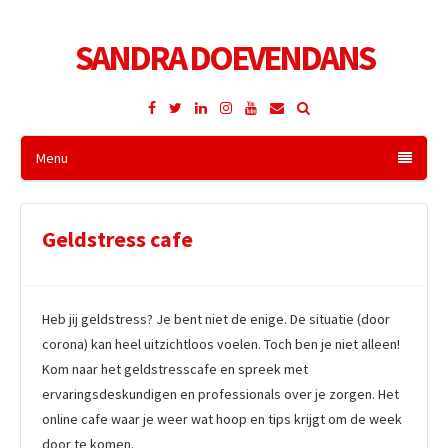
SANDRA DOEVENDANS
Facebook
Twitter
LinkedIn
Instagram
YouTube
E-
mailadres
Menu
Geldstress cafe
Heb jij geldstress? Je bent niet de enige. De situatie (door
corona) kan heel uitzichtloos voelen. Toch ben je niet alleen!
Kom naar het geldstresscafe en spreek met
ervaringsdeskundigen en professionals over je zorgen. Het
online cafe waar je weer wat hoop en tips krijgt om de week
door te komen.