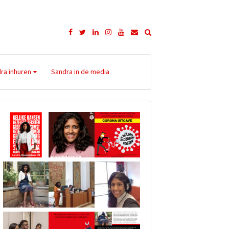
Facebook
Twitter
LinkedIn
Instagram
YouTube
E-
mailadres
ra inhuren
Sandra in de media