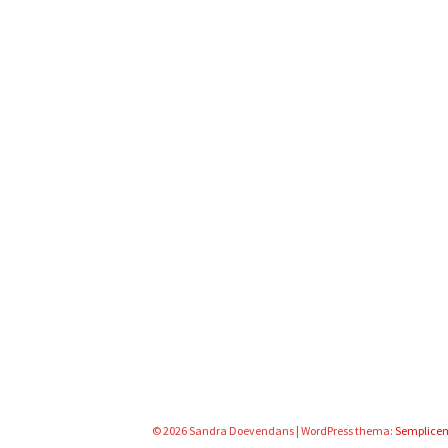
© 2026 Sandra Doevendans
|
WordPress thema:
Semplice