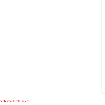
mente
door CrestaProject.