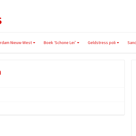
S
erdam Nieuw-West
Boek ‘Schone Lei’
Geldstress poli
Sand
n